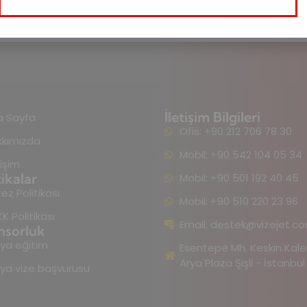
İletişim Bilgileri
a Sayfa
Ofis: +90 212 706 78 30
kkımızda
Mobil: +90 542 104 05 34
tişim
tikalar
Mobil: +90 501 192 40 45
ez Politikası
Mobil: +90 510 220 23 96
K Politikası
Email:
destek@vizejet.co
nsorluk
lya eğitim
Esentepe Mh. Keskin Kale
Arya Plaza Şişli - İstanbul
lya vize başvurusu