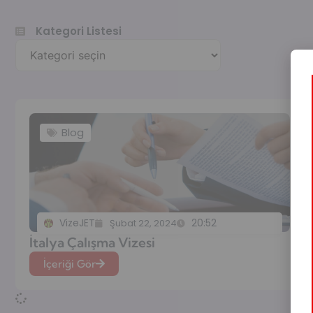
Kategori Listesi
Blog
VizeJET
20:52
Şubat 22, 2024
İtalya Çalışma Vizesi
İçeriği Gör