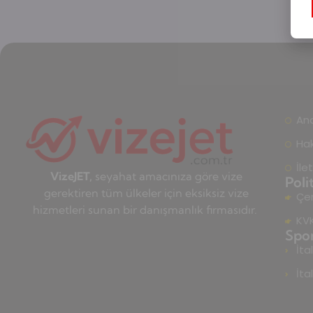
An
Ha
İle
VizeJET,
seyahat amacınıza göre vize
Poli
gerektiren tüm ülkeler için eksiksiz vize
Çer
hizmetleri sunan bir danışmanlık firmasıdır.
KVK
Spo
İta
İta