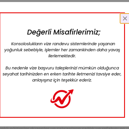
olma taahhüdüyle faaliyet göstermektedir. Sürdürülebilirlik v
killendiren önemli bir faktördür. Kaynakları verimli kullanmak,
Değerli Misafirlerimiz;
nakların korunmasına yönelik çabalarımızdandır.
Konsoloslukların vize randevu sistemlerinde yaşanan
yoğunluk sebebiyle, işlemler her zamankinden daha yavaş
nliğini en üst düzeyde tutma taahhüdüyle hareket etmektedir. 
ilerlemektedir.
olarak tüm geçerli yasalara ve yönetmeliklere tam uyum sağlam
bir parçasıdır.
Bu nedenle vize başvuru taleplerinizi mümkün olduğunca
seyahat tarihinizden en erken tarihte iletmenizi tavsiye eder,
anlayışınız için teşekkür ederiz.
ığını ve sorumluluğunu önemsemektedir. Toplumsal farkındalığı
ulunmak, topluma geri verme amacıyla düzenlemek, gönüllülü
liği
san haklarına saygı gösterilmesini ve güvenli çalışma koşulla
kli eğitimler düzenler ve çalışanların sağlık ve refahını en 