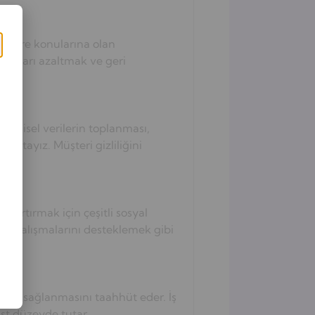
e çevre konularına olan
 atıkları azaltmak ve geri
Kişisel verilerin toplanması,
aktayız. Müşteri gizliliğini
 artırmak için çeşitli sosyal
k çalışmalarını desteklemek gibi
rının sağlanmasını taahhüt eder. İş
üst düzeyde tutar.