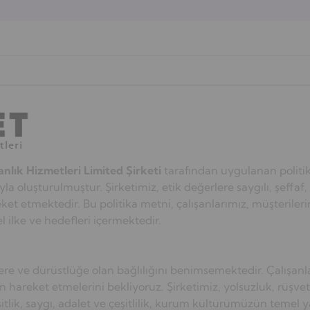
nlık Hizmetleri Limited Şirketi
tarafından uygulanan politik
a oluşturulmuştur. Şirketimiz, etik değerlere saygılı, şeffaf, 
et etmektedir. Bu politika metni, çalışanlarımız, müşterileri
l ilke ve hedefleri içermektedir.
ere ve dürüstlüğe olan bağlılığını benimsemektedir. Çalışanlar
 hareket etmelerini bekliyoruz. Şirketimiz, yolsuzluk, rüşvet,
itlik, saygı, adalet ve çeşitlilik, kurum kültürümüzün temel ya