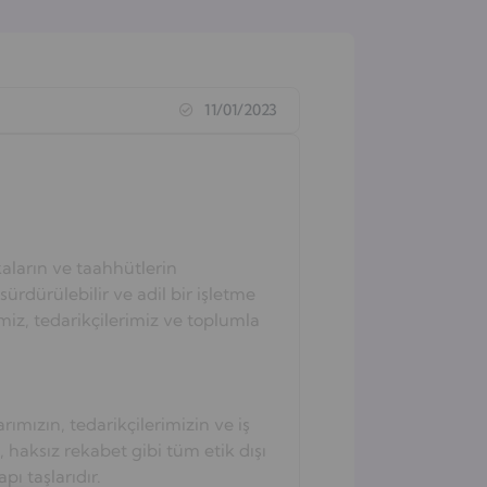
11/01/2023
aların ve taahhütlerin
sürdürülebilir ve adil bir işletme
miz, tedarikçilerimiz ve toplumla
ımızın, tedarikçilerimizin ve iş
 haksız rekabet gibi tüm etik dışı
pı taşlarıdır.