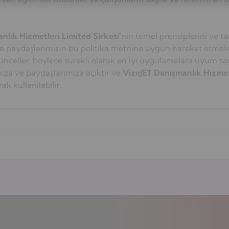
nlık Hizmetleri Limited Şirketi’
nin temel prensiplerini ve t
 ve paydaşlarımızın bu politika metnine uygun hareket etmeleri
ünceller, böylece sürekli olarak en iyi uygulamalara uyum s
mıza ve paydaşlarımıza açıktır ve
VizeJET Danışmanlık Hizmetl
ak kullanılabilir.