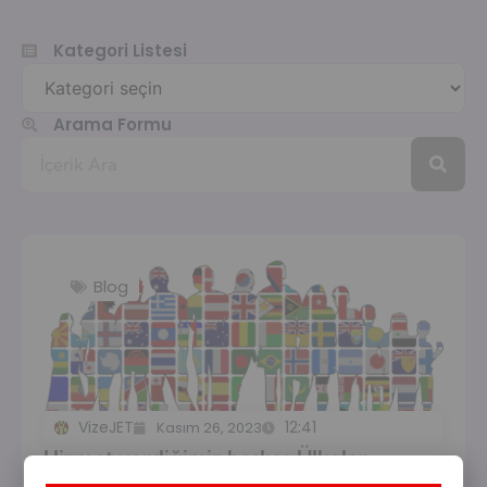
Kategori Listesi
Arama Formu
Blog
VizeJET
12:41
Kasım 26, 2023
Hizmet verdiğimiz başlıca Ülkeler
nelerdir?