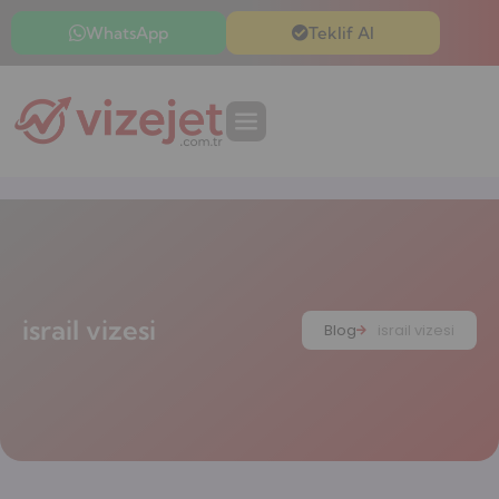
WhatsApp
Teklif Al
israil vizesi
Blog
israil vizesi