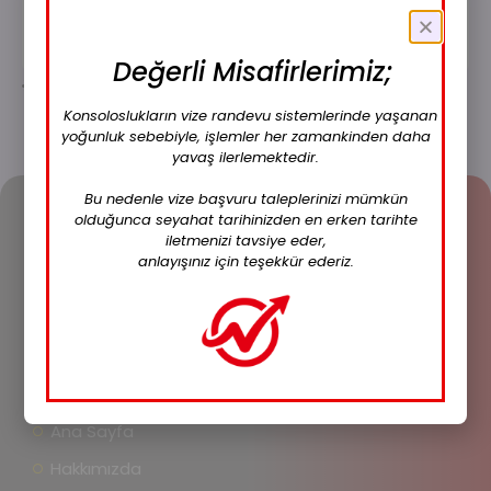
İçeriği Gör
Değerli Misafirlerimiz;
Konsoloslukların vize randevu sistemlerinde yaşanan
yoğunluk sebebiyle, işlemler her zamankinden daha
yavaş ilerlemektedir.
Bu nedenle vize başvuru taleplerinizi mümkün
olduğunca seyahat tarihinizden en erken tarihte
iletmenizi tavsiye eder,
anlayışınız için teşekkür ederiz.
VizeJET,
seyahat amacınıza göre vize gerektiren
tüm ülkeler için eksiksiz vize hizmetleri sunan bir
danışmanlık firmasıdır.
Ana Sayfa
Hakkımızda