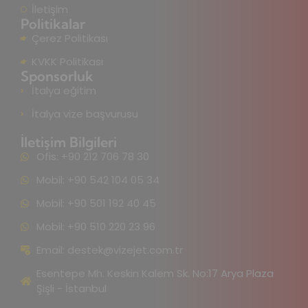
İletişim
Politikalar
Çerez Politikası
KVKK Politikası
Sponsorluk
İtalya eğitim
İtalya vize başvurusu
İletişim Bilgileri
Ofis: +90 212 706 78 30
Mobil: +90 542 104 05 34
Mobil: +90 501 192 40 45
Mobil: +90 510 220 23 96
Email:
destek@vizejet.com.tr
Esentepe Mh. Keskin Kalem Sk. No:17 Arya Plaza
Şişli - İstanbul