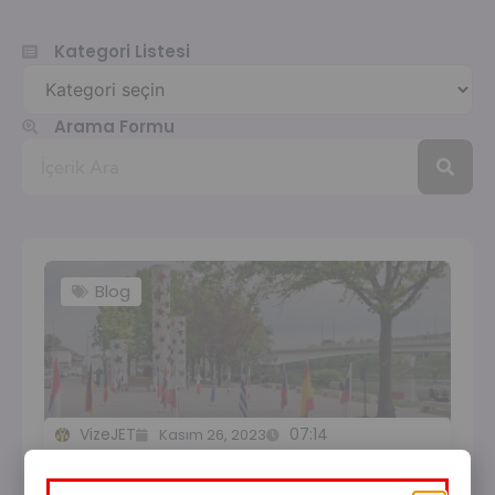
Kategori Listesi
Arama Formu
Blog
VizeJET
07:14
Kasım 26, 2023
Schengen nedir? Kaç ülke gezilebilir?