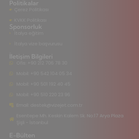
Politikalar
Çerez Politikası
KVKK Politikası
Sponsorluk
İtalya eğitim
İtalya vize başvurusu
İletişim Bilgileri
Ofis: +90 212 706 78 30
Mobil: +90 542 104 05 34
Mobil: +90 501 192 40 45
Mobil: +90 510 220 23 96
Email:
destek@vizejet.com.tr
Esentepe Mh. Keskin Kalem Sk. No:17 Arya Plaza
Şişli - İstanbul
E-Bülten