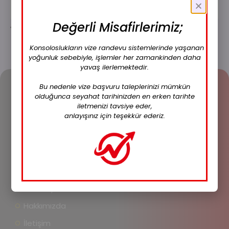
İçeriği Gör
Değerli Misafirlerimiz;
Konsoloslukların vize randevu sistemlerinde yaşanan
yoğunluk sebebiyle, işlemler her zamankinden daha
yavaş ilerlemektedir.
Bu nedenle vize başvuru taleplerinizi mümkün
olduğunca seyahat tarihinizden en erken tarihte
iletmenizi tavsiye eder,
anlayışınız için teşekkür ederiz.
VizeJET,
seyahat amacınıza göre vize gerektiren
tüm ülkeler için eksiksiz vize hizmetleri sunan bir
danışmanlık firmasıdır.
Ana Sayfa
Hakkımızda
İletişim