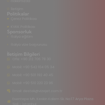
Hakkımızda
İletişim
Politikalar
Çerez Politikası
KVKK Politikası
Sponsorluk
İtalya eğitim
İtalya vize başvurusu
İletişim Bilgileri
Ofis: +90 212 706 78 30
Mobil: +90 542 104 05 34
Mobil: +90 501 192 40 45
Mobil: +90 510 220 23 96
Email:
destek@vizejet.com.tr
Esentepe Mh. Keskin Kalem Sk. No:17 Arya Plaza
Şişli - İstanbul