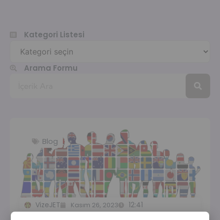
Kategori Listesi
Arama Formu
Blog
VizeJET
12:41
Kasım 26, 2023
Hizmet verdiğimiz başlıca Ülkeler