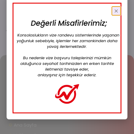
nelerdir?
İçeriği Gör
Değerli Misafirlerimiz;
Konsoloslukların vize randevu sistemlerinde yaşanan
yoğunluk sebebiyle, işlemler her zamankinden daha
yavaş ilerlemektedir.
Bu nedenle vize başvuru taleplerinizi mümkün
olduğunca seyahat tarihinizden en erken tarihte
iletmenizi tavsiye eder,
anlayışınız için teşekkür ederiz.
VizeJET,
seyahat amacınıza göre vize gerektiren
tüm ülkeler için eksiksiz vize hizmetleri sunan bir
danışmanlık firmasıdır.
Ana Sayfa